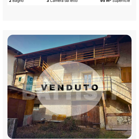
2
Bagno
3
Camera da letto
95 m
Superficie