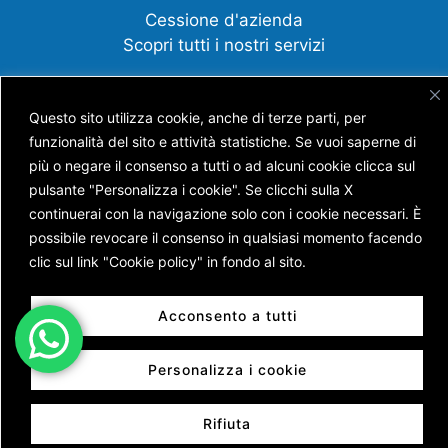
Cessione d'azienda
Scopri tutti i nostri servizi
Questo sito utilizza cookie, anche di terze parti, per
funzionalità del sito e attività statistiche. Se vuoi saperne di
Copyright © AGENZIA IMMOBILIARE BATTISTI S.N.C.
DI BATTISTI NICOLA E GUERRA ANDREA
più o negare il consenso a tutti o ad alcuni cookie clicca sul
P.IVA 01453630228 | Capitale Sociale € 7.400,00 |
pulsante "Personalizza i cookie". Se clicchi sulla X
Reg. Imprese di Trento n. TN 205 – 17693 | REA n. TN
continuerai con la navigazione solo con i cookie necessari. È
138120 | Powered by
Sersis
possibile revocare il consenso in qualsiasi momento facendo
clic sul link "Cookie policy" in fondo al sito.
Acconsento a tutti
Personalizza i cookie
Rifiuta