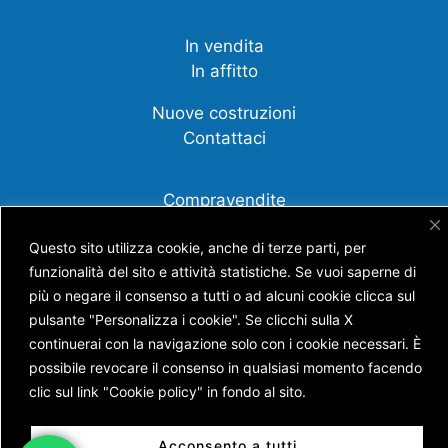
In vendita
In affitto
Nuove costruzioni
Contattaci
Compravendite
Affittanza
Questo sito utilizza cookie, anche di terze parti, per
Cessione d'azienda
funzionalità del sito e attività statistiche. Se vuoi saperne di
Scopri tutti i nostri servizi
più o negare il consenso a tutti o ad alcuni cookie clicca sul
pulsante "Personalizza i cookie". Se clicchi sulla X
continuerai con la navigazione solo con i cookie necessari. È
possibile revocare il consenso in qualsiasi momento facendo
Copyright © AGENZIA IMMOBILIARE BATTISTI S.N.C.
clic sul link "Cookie policy" in fondo al sito.
DI BATTISTI NICOLA E GUERRA ANDREA
P.IVA 01453630228 | Capitale Sociale € 7.400,00 |
Acconsento a tutti