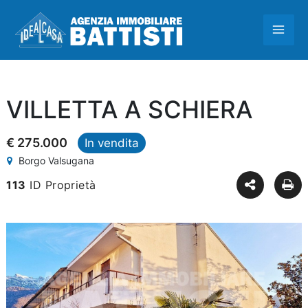
Vai
MAI
al
contenuto
ME
VILLETTA A SCHIERA
€ 275.000
In vendita
Borgo Valsugana
113
ID Proprietà