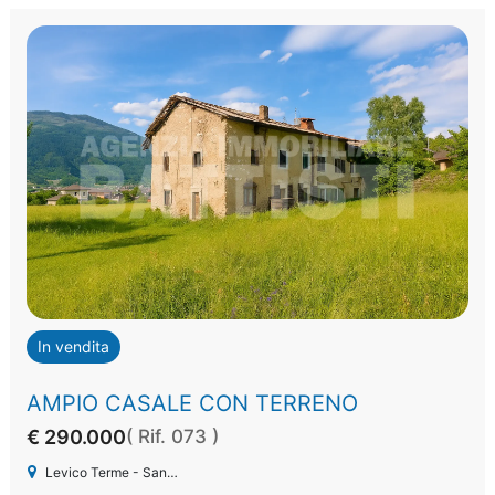
In vendita
AMPIO CASALE CON TERRENO
€ 290.000
( Rif. 073 )
Levico Terme - Santa Giuliana