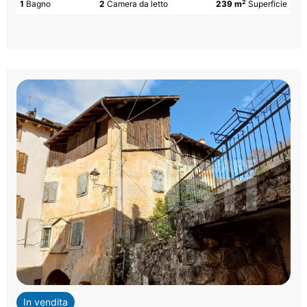
2
1
Bagno
2
Camera da letto
239 m
Superficie
In vendita