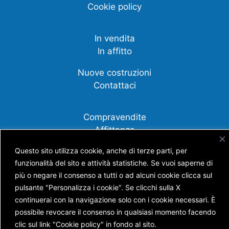
Cookie policy
In vendita
In affitto
Nuove costruzioni
Contattaci
Compravendite
Affittanza
Questo sito utilizza cookie, anche di terze parti, per
Cessione d'azienda
funzionalità del sito e attività statistiche. Se vuoi saperne di
Scopri tutti i nostri servizi
più o negare il consenso a tutti o ad alcuni cookie clicca sul
pulsante "Personalizza i cookie". Se clicchi sulla X
continuerai con la navigazione solo con i cookie necessari. È
possibile revocare il consenso in qualsiasi momento facendo
Copyright © AGENZIA IMMOBILIARE BATTISTI S.N.C.
clic sul link "Cookie policy" in fondo al sito.
DI BATTISTI NICOLA E GUERRA ANDREA