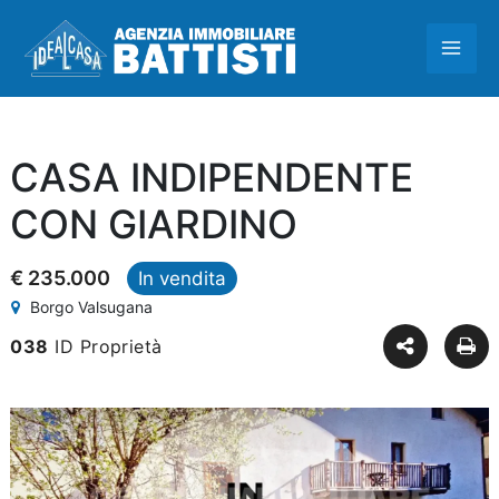
Vai
MAI
al
contenuto
ME
CASA INDIPENDENTE
CON GIARDINO
€ 235.000
In vendita
Borgo Valsugana
038
ID Proprietà