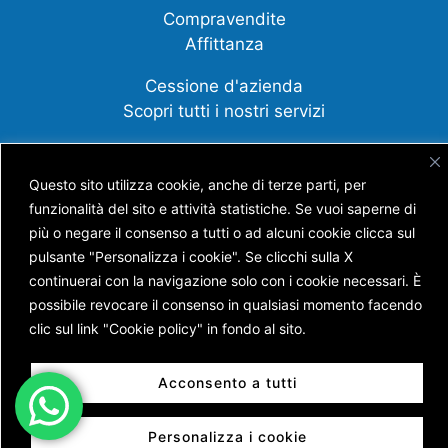
Compravendite
Affittanza
Cessione d'azienda
Scopri tutti i nostri servizi
Questo sito utilizza cookie, anche di terze parti, per
funzionalità del sito e attività statistiche. Se vuoi saperne di
Copyright © AGENZIA IMMOBILIARE BATTISTI S.N.C.
DI BATTISTI NICOLA E GUERRA ANDREA
più o negare il consenso a tutti o ad alcuni cookie clicca sul
P.IVA 01453630228 | Capitale Sociale € 7.400,00 |
pulsante "Personalizza i cookie". Se clicchi sulla X
Reg. Imprese di Trento n. TN 205 – 17693 | REA n. TN
continuerai con la navigazione solo con i cookie necessari. È
138120 | Powered by
Sersis
possibile revocare il consenso in qualsiasi momento facendo
clic sul link "Cookie policy" in fondo al sito.
Acconsento a tutti
Personalizza i cookie