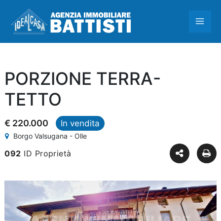
Vai
MAI
al
contenuto
ME
PORZIONE TERRA-
TETTO
€ 220.000
In vendita
Borgo Valsugana - Olle
092
ID Proprietà