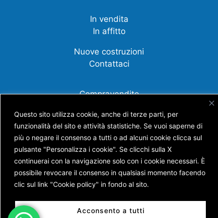
In vendita
In affitto
Nuove costruzioni
Contattaci
Compravendite
Affittanza
Questo sito utilizza cookie, anche di terze parti, per
funzionalità del sito e attività statistiche. Se vuoi saperne di
Cessione d'azienda
più o negare il consenso a tutti o ad alcuni cookie clicca sul
Scopri tutti i nostri servizi
pulsante "Personalizza i cookie". Se clicchi sulla X
continuerai con la navigazione solo con i cookie necessari. È
possibile revocare il consenso in qualsiasi momento facendo
clic sul link "Cookie policy" in fondo al sito.
Copyright © AGENZIA IMMOBILIARE BATTISTI S.N.C.
DI BATTISTI NICOLA E GUERRA ANDREA
P.IVA 01453630228 | Capitale Sociale € 7.400,00 |
Acconsento a tutti