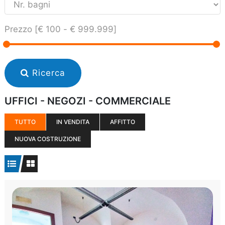
Prezzo [
€ 100
-
€ 999.999
]
Ricerca
UFFICI - NEGOZI - COMMERCIALE
TUTTO
IN VENDITA
AFFITTO
NUOVA COSTRUZIONE