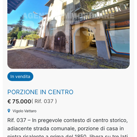
In vendita
PORZIONE IN CENTRO
€ 75.000
( Rif. 037 )
Vigolo Vattaro
Rif. 037 – In pregevole contesto di centro storico,
adiacente strada comunale, porzione di casa in
pietra risalente a prima del 1850, libera su tre lati