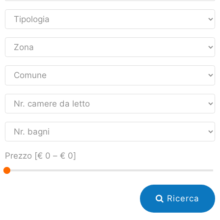
Prezzo [
€ 0
–
€ 0
]
Ricerca