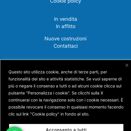
Cookie policy
In vendita
In affitto
Nuove costruzioni
Contattaci
Compravendite
Affittanza
Questo sito utilizza cookie, anche di terze parti, per
funzionalità del sito e attività statistiche. Se vuoi saperne di
Cessione d'azienda
più o negare il consenso a tutti o ad alcuni cookie clicca sul
Scopri tutti i nostri servizi
pulsante "Personalizza i cookie". Se clicchi sulla X
continuerai con la navigazione solo con i cookie necessari. È
possibile revocare il consenso in qualsiasi momento facendo
clic sul link "Cookie policy" in fondo al sito.
Copyright © AGENZIA IMMOBILIARE BATTISTI S.N.C.
DI BATTISTI NICOLA E GUERRA ANDREA
Acconsento a tutti