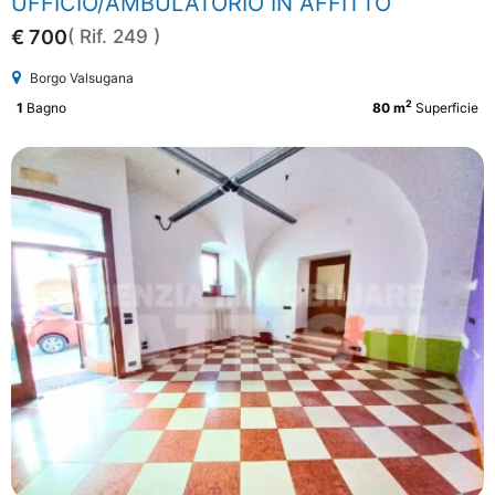
UFFICIO/AMBULATORIO IN AFFITTO
€ 700
( Rif. 249 )
Borgo Valsugana
2
1
Bagno
80 m
Superficie