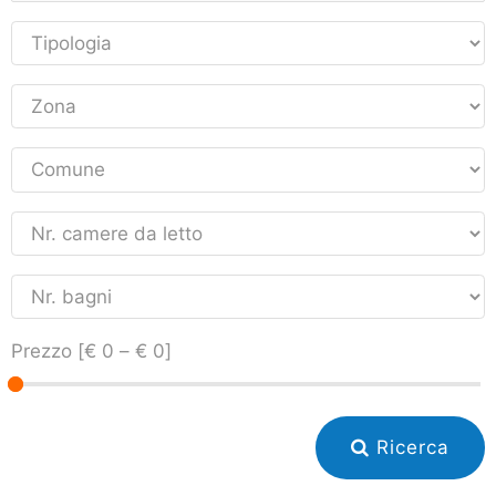
Prezzo [
€ 0
–
€ 0
]
Ricerca