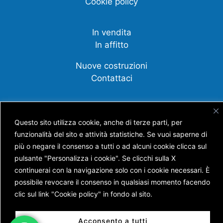
Cookie policy
In vendita
In affitto
Nuove costruzioni
Contattaci
Compravendite
Affittanza
Questo sito utilizza cookie, anche di terze parti, per
funzionalità del sito e attività statistiche. Se vuoi saperne di
Cessione d'azienda
più o negare il consenso a tutti o ad alcuni cookie clicca sul
Scopri tutti i nostri servizi
pulsante "Personalizza i cookie". Se clicchi sulla X
continuerai con la navigazione solo con i cookie necessari. È
possibile revocare il consenso in qualsiasi momento facendo
clic sul link "Cookie policy" in fondo al sito.
Copyright © AGENZIA IMMOBILIARE BATTISTI S.N.C.
DI BATTISTI NICOLA E GUERRA ANDREA
Acconsento a tutti