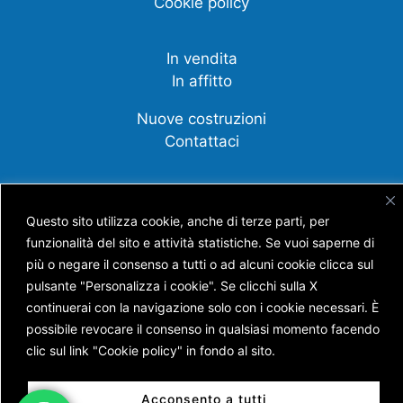
Cookie policy
In vendita
In affitto
Nuove costruzioni
Contattaci
Compravendite
Affittanza
Questo sito utilizza cookie, anche di terze parti, per
funzionalità del sito e attività statistiche. Se vuoi saperne di
Cessione d'azienda
più o negare il consenso a tutti o ad alcuni cookie clicca sul
Scopri tutti i nostri servizi
pulsante "Personalizza i cookie". Se clicchi sulla X
continuerai con la navigazione solo con i cookie necessari. È
possibile revocare il consenso in qualsiasi momento facendo
clic sul link "Cookie policy" in fondo al sito.
Copyright © AGENZIA IMMOBILIARE BATTISTI S.N.C.
DI BATTISTI NICOLA E GUERRA ANDREA
Acconsento a tutti