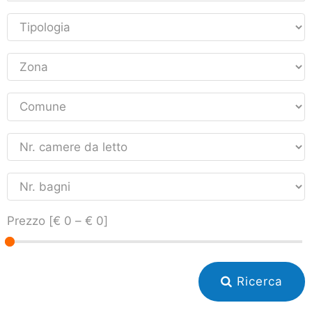
Prezzo [
€ 0
–
€ 0
]
Ricerca