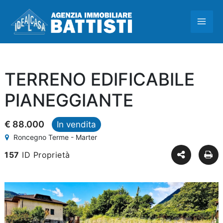
Vai
MAI
al
contenuto
ME
TERRENO EDIFICABILE
PIANEGGIANTE
€ 88.000
In vendita
Roncegno Terme - Marter
157
ID Proprietà