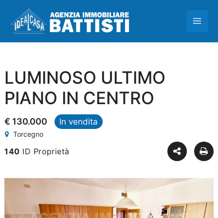
Vai
MAI
al
contenuto
ME
LUMINOSO ULTIMO
PIANO IN CENTRO
€ 130.000
In vendita
Torcegno
140
ID Proprietà