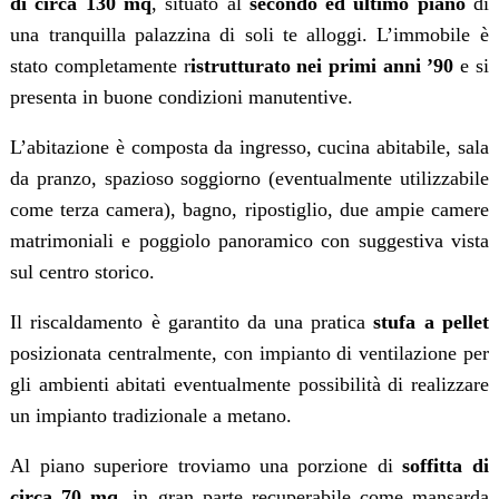
di circa 130 mq
, situato al
secondo ed ultimo piano
di
una tranquilla palazzina di soli te alloggi. L’immobile è
stato completamente r
istrutturato nei primi anni ’90
e si
presenta in buone condizioni manutentive.
L’abitazione è composta da ingresso, cucina abitabile, sala
da pranzo, spazioso soggiorno (eventualmente utilizzabile
come terza camera), bagno, ripostiglio, due ampie camere
matrimoniali e poggiolo panoramico con suggestiva vista
sul centro storico.
Il riscaldamento è garantito da una pratica
stufa a pellet
posizionata centralmente, con impianto di ventilazione per
gli ambienti abitati eventualmente possibilità di realizzare
un impianto tradizionale a metano.
Al piano superiore troviamo una porzione di
soffitta di
circa 70 mq
, in gran parte recuperabile come mansarda