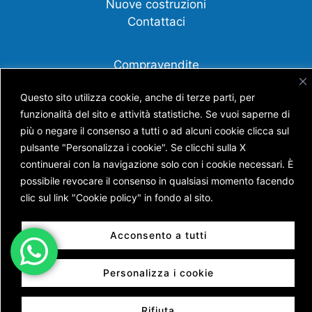
Nuove costruzioni
Contattaci
Compravendite
Affittanza
Questo sito utilizza cookie, anche di terze parti, per
Cessione d'azienda
funzionalità del sito e attività statistiche. Se vuoi saperne di
Scopri tutti i nostri servizi
più o negare il consenso a tutti o ad alcuni cookie clicca sul
pulsante "Personalizza i cookie". Se clicchi sulla X
continuerai con la navigazione solo con i cookie necessari. È
possibile revocare il consenso in qualsiasi momento facendo
Copyright © AGENZIA IMMOBILIARE BATTISTI S.N.C.
clic sul link "Cookie policy" in fondo al sito.
DI BATTISTI NICOLA E GUERRA ANDREA
P.IVA 01453630228 | Capitale Sociale € 7.400,00 |
Acconsento a tutti
Reg. Imprese di Trento n. TN 205 – 17693 | REA n. TN
138120 | Powered by
Sersis
Personalizza i cookie
Rifiuta