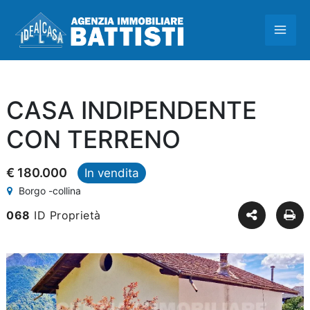
Vai
MAI
al
contenuto
ME
CASA INDIPENDENTE
CON TERRENO
€ 180.000
In vendita
Borgo -collina
068
ID Proprietà