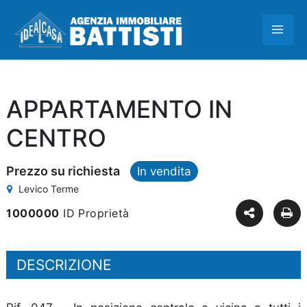
Vai
MAI
al
contenuto
ME
APPARTAMENTO IN
CENTRO
Prezzo su richiesta
In vendita
Levico Terme
1000000
ID Proprietà
DESCRIZIONE