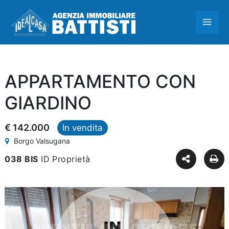
Vai
MAI
al
contenuto
ME
APPARTAMENTO CON
GIARDINO
€ 142.000
In vendita
Borgo Valsugana
038 BIS
ID Proprietà