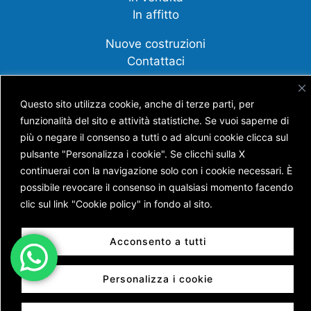
In affitto
Nuove costruzioni
Contattaci
Compravendite
Questo sito utilizza cookie, anche di terze parti, per
funzionalità del sito e attività statistiche. Se vuoi saperne di
Affittanza
più o negare il consenso a tutti o ad alcuni cookie clicca sul
Cessione d'azienda
pulsante "Personalizza i cookie". Se clicchi sulla X
Scopri tutti i nostri servizi
continuerai con la navigazione solo con i cookie necessari. È
possibile revocare il consenso in qualsiasi momento facendo
clic sul link "Cookie policy" in fondo al sito.
Copyright © AGENZIA IMMOBILIARE BATTISTI S.N.C.
Acconsento a tutti
DI BATTISTI NICOLA E GUERRA ANDREA
P.IVA 01453630228 | Capitale Sociale € 7.400,00 |
Personalizza i cookie
Reg. Imprese di Trento n. TN 205 – 17693 | REA n. TN
138120 | Powered by
Sersis