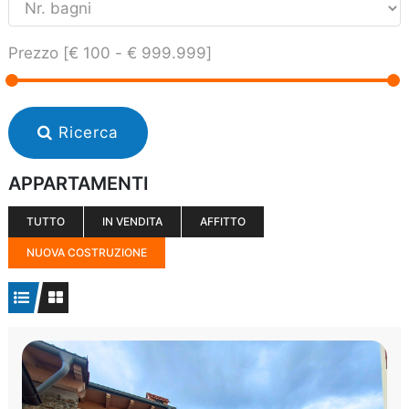
Prezzo [
€ 100
-
€ 999.999
]
Ricerca
APPARTAMENTI
TUTTO
IN VENDITA
AFFITTO
NUOVA COSTRUZIONE