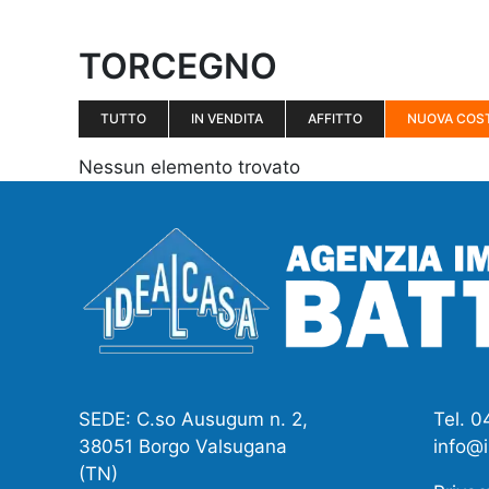
TORCEGNO
TUTTO
IN VENDITA
AFFITTO
NUOVA COS
Nessun elemento trovato
SEDE: C.so Ausugum n. 2,
Tel. 
38051 Borgo Valsugana
info@i
(TN)