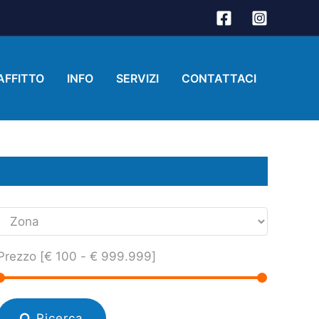
AFFITTO
INFO
SERVIZI
CONTATTACI
Prezzo [
€ 100
-
€ 999.999
]
Ricerca