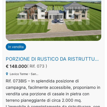
In vendita
PORZIONE DI RUSTICO DA RISTRUTTURARE
€ 148.000
( Rif. 073 )
Levico Terme - Santa Giuliana
Rif. 073BIS – In splendida posizione di
campagna, facilmente accessibile, proponiamo in
vendita una porzione di casale in pietra con
terreno pianeggiante di circa 2.000 mq.
L’immobile è completamente da ristrutturare, con