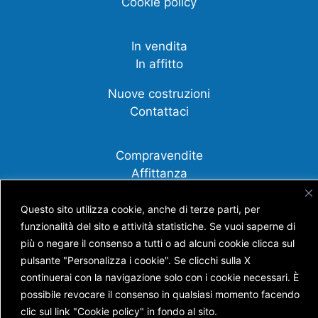
Cookie policy
In vendita
In affitto
Nuove costruzioni
Contattaci
Compravendite
Affittanza
Cessione d'azienda
Questo sito utilizza cookie, anche di terze parti, per
Scopri tutti i nostri servizi
funzionalità del sito e attività statistiche. Se vuoi saperne di
più o negare il consenso a tutti o ad alcuni cookie clicca sul
pulsante "Personalizza i cookie". Se clicchi sulla X
continuerai con la navigazione solo con i cookie necessari. È
Copyright © AGENZIA IMMOBILIARE BATTISTI S.N.C.
possibile revocare il consenso in qualsiasi momento facendo
DI BATTISTI NICOLA E GUERRA ANDREA
clic sul link "Cookie policy" in fondo al sito.