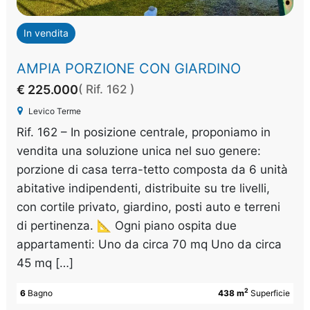
In vendita
AMPIA PORZIONE CON GIARDINO
€ 225.000
( Rif. 162 )
Levico Terme
Rif. 162 – In posizione centrale, proponiamo in
vendita una soluzione unica nel suo genere:
porzione di casa terra-tetto composta da 6 unità
abitative indipendenti, distribuite su tre livelli,
con cortile privato, giardino, posti auto e terreni
di pertinenza. 📐 Ogni piano ospita due
appartamenti: Uno da circa 70 mq Uno da circa
45 mq […]
2
6
Bagno
438 m
Superficie