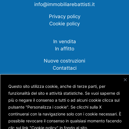
info@immobiliarebattisti.it
Privacy policy
Cookie policy
In vendita
In affitto
Nuove costruzioni
Contattaci
Compravendite
Questo sito utilizza cookie, anche di terze parti, per
Affittanza
funzionalità del sito e attività statistiche. Se vuoi saperne di
più o negare il consenso a tutti o ad alcuni cookie clicca sul
Cessione d'azienda
pulsante "Personalizza i cookie". Se clicchi sulla X
Scopri tutti i nostri servizi
continuerai con la navigazione solo con i cookie necessari. È
possibile revocare il consenso in qualsiasi momento facendo
clic sul link "Cookie policy" in fondo al sito.